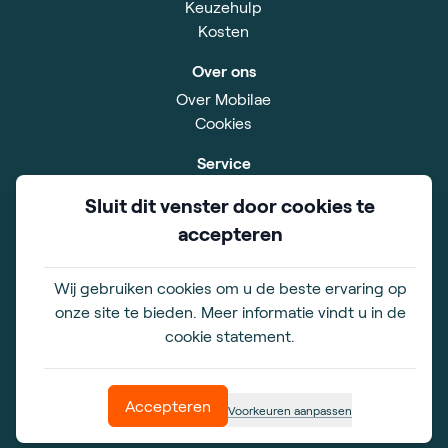
Keuzehulp
Kosten
Over ons
Over Mobilae
Cookies
Service
Service
Sluit dit venster door cookies te
Contact
accepteren
Privacy Policy
Sitemap
Algemene voorwaarden
Wij gebruiken cookies om u de beste ervaring op
onze site te bieden. Meer informatie vindt u in de
Showroom
cookie statement.
Simon Smitweg 18
2353 GA Leiderdorp
Accepteren
Voorkeuren aanpassen
Mobilae copyright ©
2026